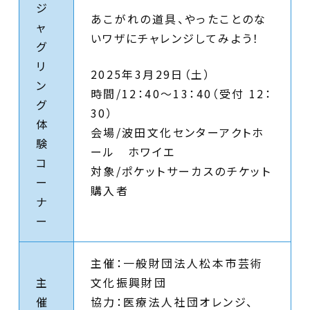
ジ
あこがれの道具、やったことのな
ャ
いワザにチャレンジしてみよう！
グ
リ
2025年3月29日（土）
ン
時間/12：40～13：40（受付 12：
グ
30）
体
会場/波田文化センターアクトホ
験
ール ホワイエ
コ
対象/ポケットサーカスのチケット
ー
購入者
ナ
ー
主催：一般財団法人松本市芸術
主
文化振興財団
催
協力：医療法人社団オレンジ、