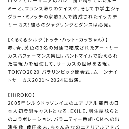
ロシアとルーマニアのバレエ団で踊っていたルー
ミーと、フランス帰りのケイスケ、そして中学生ジャ
グラー・ミノッチの家族3人で結成されたイッカデ
サーカス！彼らのジャグリングとダンスは必見。
【くるくるシルク（トッチ・ハット・カッちゃん）】
赤、青、黄色の3名の男達で結成されたアートサー
カスパフォーマンス集団。パントマイムで鍛えられ
た表現力を駆使して、サーカスの世界を表現。
TOKYO2020 パラリンピック開会式、ムーンナイ
トサーカス2021～2024に出演。
【HiROKO】
2005年シルクドゥソレイユのエアリアル部門の日
本人初登録キャストとなる。EXILE、羽生結弦らと
のコラボレーション、バラエティー番組・CMへの出
演多数。倖田來未、ちゃんみなのエアリアルアドバ