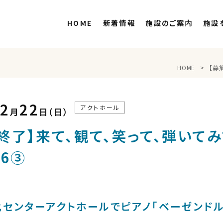
HOME
新着情報
施設のご案内
施設
HOME
【募
02
22
アクトホール
月
日（日）
終了】来て、観て、笑って、弾いて
26③
センターアクトホールでピアノ「ベーゼンドル